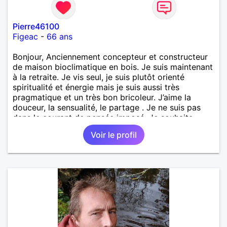
Pierre46100
Figeac
-
66 ans
Bonjour, Anciennement concepteur et constructeur
de maison bioclimatique en bois. Je suis maintenant
à la retraite. Je vis seul, je suis plutôt orienté
spiritualité et énergie mais je suis aussi très
pragmatique et un très bon bricoleur. J’aime la
douceur, la sensualité, le partage . Je ne suis pas
dans le courant de pensée imposé. Je souhaite
rencontrer une personne pour partager,
Voir le profil
expérimenté, découvrir ensemble et se soutenir
mutuellement pour devenir le meilleur de soi-même
et rayonner l'amour. Je vis actuellement dans le Lot
mais je compte m'installer à nouveau à l'ile de la
Réunion avant la fin 2026. Pierre