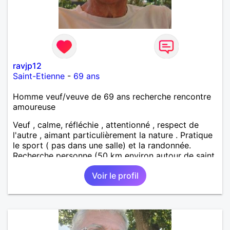
ravjp12
Saint-Etienne
-
69 ans
Homme veuf/veuve de 69 ans recherche rencontre
amoureuse
Veuf , calme, réfléchie , attentionné , respect de
l'autre , aimant particulièrement la nature . Pratique
le sport ( pas dans une salle) et la randonnée.
Recherche personne (50 km environ autour de saint
étienne) pour finir le reste de ma vie , sereinement ,
Voir le profil
en parfaite harmonie et confiance.