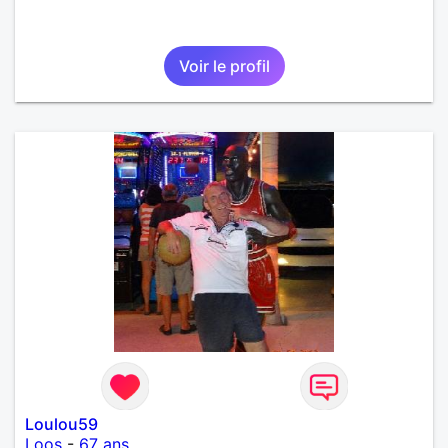
Voir le profil
Loulou59
Loos
-
67 ans