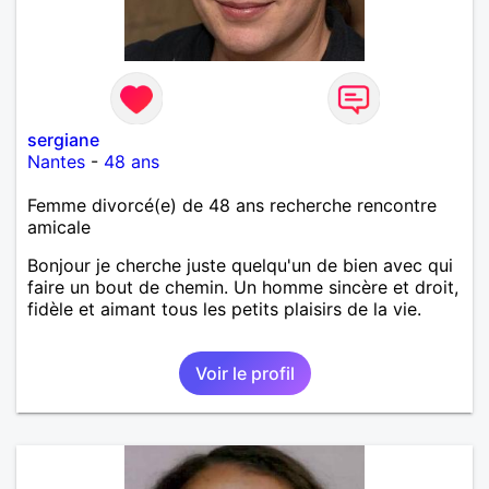
sergiane
Nantes
-
48 ans
Femme divorcé(e) de 48 ans recherche rencontre
amicale
Bonjour je cherche juste quelqu'un de bien avec qui
faire un bout de chemin. Un homme sincère et droit,
fidèle et aimant tous les petits plaisirs de la vie.
Voir le profil