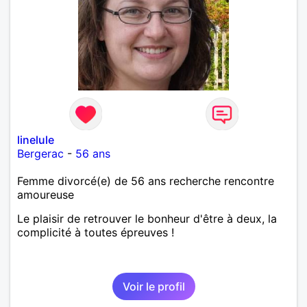
linelule
Bergerac
-
56 ans
Femme divorcé(e) de 56 ans recherche rencontre
amoureuse
Le plaisir de retrouver le bonheur d'être à deux, la
complicité à toutes épreuves !
Voir le profil