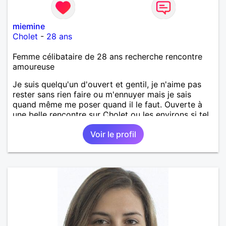
miemine
Cholet
-
28 ans
Femme célibataire de 28 ans recherche rencontre
amoureuse
Je suis quelqu'un d'ouvert et gentil, je n'aime pas
rester sans rien faire ou m'ennuyer mais je sais
quand même me poser quand il le faut. Ouverte à
une belle rencontre sur Cholet ou les environs si tel
en est le cas..
Voir le profil