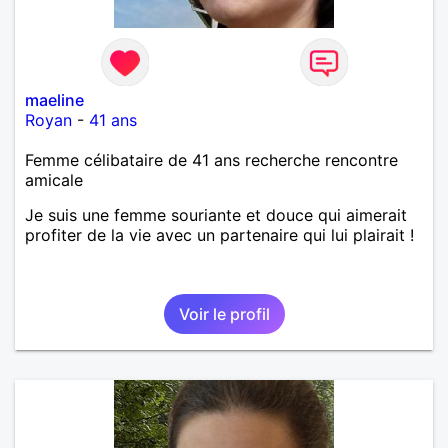
maeline
Royan
-
41 ans
Femme célibataire de 41 ans recherche rencontre
amicale
Je suis une femme souriante et douce qui aimerait
profiter de la vie avec un partenaire qui lui plairait !
Voir le profil