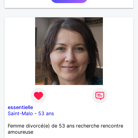
essentielle
Saint-Malo
-
53 ans
Femme divorcé(e) de 53 ans recherche rencontre
amoureuse