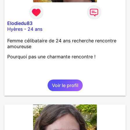
Elodiedu83
Hyères
-
24 ans
Femme célibataire de 24 ans recherche rencontre
amoureuse
Pourquoi pas une charmante rencontre !
Voir le profil