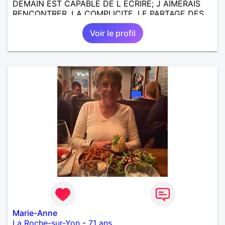
DEMAIN EST CAPABLE DE L ECRIRE; J AIMERAIS
RENCONTRER, LA COMPLICITE, LE PARTAGE DES
BELLES CHOSES DE LA VIE : BALADES, VOYAGES
Voir le profil
EN FRANCE OU AILLEURS. ETRE A L ECOUTE DE L
AUTRE, ET LA VIE SERA PLUS BELLE
ENCORE.....................
Marie-Anne
La Roche-sur-Yon
-
71 ans