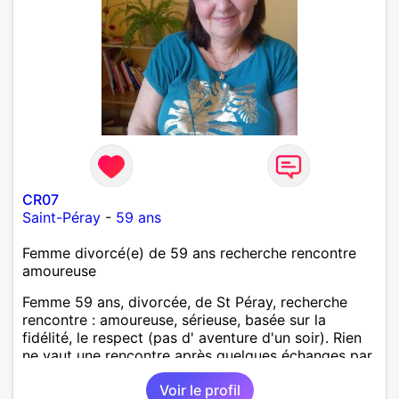
CR07
Saint-Péray
-
59 ans
Femme divorcé(e) de 59 ans recherche rencontre
amoureuse
Femme 59 ans, divorcée, de St Péray, recherche
rencontre : amoureuse, sérieuse, basée sur la
fidélité, le respect (pas d' aventure d'un soir). Rien
ne vaut une rencontre après quelques échanges par
messages pour savoir si il y a un feeling entre les
Voir le profil
deux et le désir de se revoir. Au plaisir de se