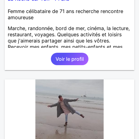
Femme célibataire de 71 ans recherche rencontre
amoureuse
Marche, randonnée, bord de mer, cinéma, la lecture,
restaurant, voyages. Quelques activités et loisirs
que j'aimerais partager ainsi que les vôtres.
Recevoir mes enfants, mes petits-enfants et mes
amis. Bénévolat auprès des enfants à l’école, pour le
Voir le profil
cinéma indépendant... Se rencontrer, être à l’écoute,
échanger avec une personne de confiance, pour une
vie de partage, de tendresse. Les voyages et où
randonnées en France ou à l'étranger à deux en
dehors des sentiers battus me raviraient. Je
m'engage à répondre à votre message. Au plaisir de
vous lire.