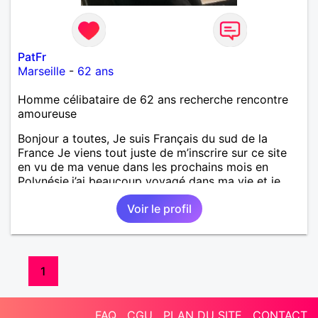
PatFr
Marseille
-
62 ans
Homme célibataire de 62 ans recherche rencontre
amoureuse
Bonjour a toutes, Je suis Français du sud de la
France Je viens tout juste de m’inscrire sur ce site
en vu de ma venue dans les prochains mois en
Polynésie.j’ai beaucoup voyagé dans ma vie et je
souhaite me poser en Amour sérieusement et
Voir le profil
définitivement en Polynésie. Je suis ouvert à toute
rencontre dans un projet de longue durable en
Amour, sentiments, sincérité. Je ne prétends pas
être le prince Charmant Mais je peut apporter
beaucoup dans une vraie relation amoureuse a une
1
vrai polynésienne à la recherche d’un homme
sincère honnête avec beaucoup de gentillesse de
qualité et qui peux vous submerger d’Amour. Je suis
FAQ
CGU
PLAN DU SITE
CONTACT