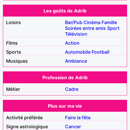
Les goûts de Adrib
Loisirs
Bar/Pub
Cinéma
Famille
Soirées entre amis
Sport
Télévision
Films
Action
Sports
Automobile
Football
Musiques
Ambiance
Profession de Adrib
Métier
Cadre
Plus sur ma vie
Activité préférée
Faire la fête
Signe astrologique
Cancer