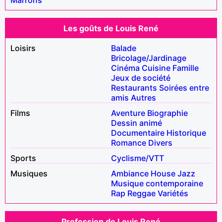
Les goûts de Louis René
Loisirs
Balade
Bricolage/Jardinage
Cinéma
Cuisine
Famille
Jeux de société
Restaurants
Soirées entre
amis
Autres
Films
Aventure
Biographie
Dessin animé
Documentaire
Historique
Romance
Divers
Sports
Cyclisme/VTT
Musiques
Ambiance
House
Jazz
Musique contemporaine
Rap
Reggae
Variétés
Profession de Louis René