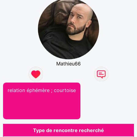
Mathieu66
relation éphémère ; courtoise
Type de rencontre recherché