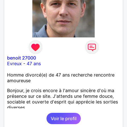
,astronomie . Service militaire belfort 35 régiment d
infanterie et engager sur 5 ans.de (1998 a 2003.)
Divers je fait en moyenne 6 km de marche par jour
a pieds. A la fin de mon travail a mon domicile. J 'ai
un rêve cet de construire une vie a deux en
harmonie. Si je pourrais lui décrocher la lune je le
ferais. A chaque fois que je vois un beau ciel étoilé
je rêve d' être avec quelqu'un.
benoit 27000
Evreux
-
47 ans
Homme divorcé(e) de 47 ans recherche rencontre
amoureuse
Bonjour, je crois encore à l'amour sincère d'où ma
présence sur ce site. J'attends une femme douce,
sociable et ouverte d'esprit qui apprécie les sorties
diverses.
Voir le profil