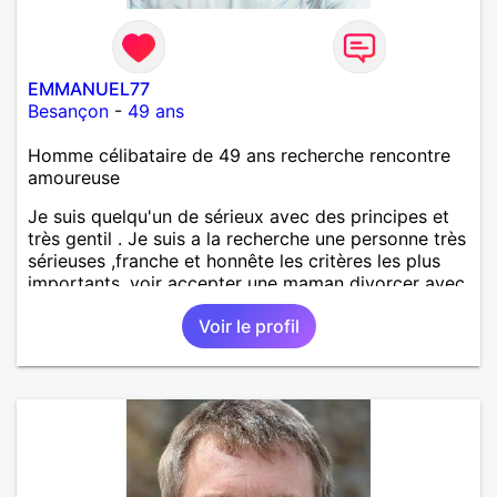
EMMANUEL77
Besançon
-
49 ans
Homme célibataire de 49 ans recherche rencontre
amoureuse
Je suis quelqu'un de sérieux avec des principes et
très gentil . Je suis a la recherche une personne très
sérieuses ,franche et honnête les critères les plus
importants, voir accepter une maman divorcer avec
son enfant il n y a aucun problème. S' abstenir au
Voir le profil
personne non sérieuse merci. Recherche dans un
premier temps dialogue et apprendre à connaître la
personne puis dans un deuxième temps relation plus
sérieuse a voir une vie a deux. (2017 )Ma situation
professionnelle et agent de sécurité privée et
agents SIAP1. ET télésurveillance et vidéo
protection dans les casino supermarché. en CDI
Mes passions. Sont la robotique ,vtt ,Echeque