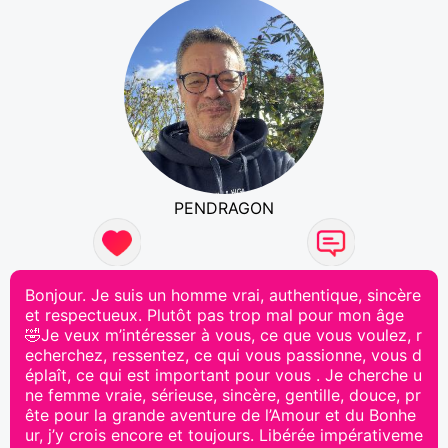
PENDRAGON
Bonjour. Je suis un homme vrai, authentique, sincère
et respectueux. Plutôt pas trop mal pour mon âge
🤣Je veux m’intéresser à vous, ce que vous voulez, r
echerchez, ressentez, ce qui vous passionne, vous d
éplaît, ce qui est important pour vous . Je cherche u
ne femme vraie, sérieuse, sincère, gentille, douce, pr
ête pour la grande aventure de l’Amour et du Bonhe
ur, j’y crois encore et toujours. Libérée impérativeme