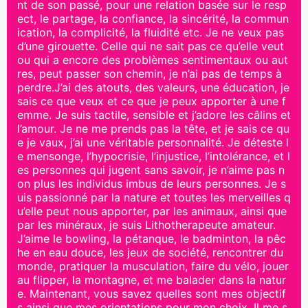
nt de son passé, pour une relation basée sur le resp
ect, le partage, la confiance, la sincérité, la commun
ication, la complicité, la fluidité etc. Je ne veux pas
d’une girouette. Celle qui ne sait pas ce qu’elle veut
ou qui a encore des problèmes sentimentaux ou aut
res, peut passer son chemin, je n’ai pas de temps à
perdre.J’ai des atouts, des valeurs, une éducation, je
sais ce que veux et ce que je peux apporter à une f
emme. Je suis tactile, sensible et j’adore les câlins et
l’amour. Je ne me prends pas la tête, et je sais ce qu
e je vaux, j’ai une véritable personnalité. Je déteste l
e mensonge, l’hypocrisie, l’injustice, l’intolérance, et l
es personnes qui jugent sans savoir, je n’aime pas n
on plus les individus imbus de leurs personnes. Je s
uis passionné par la nature et toutes les merveilles q
u’elle peut nous apporter, par les animaux, ainsi que
par les minéraux, je suis Lithotherapeute amateur.
J’aime le bowling, la pétanque, le badminton, la pêc
he en eau douce, les jeux de société, rencontrer du
monde, pratiquer la musculation, faire du vélo, jouer
au flipper, la montagne, et me balader dans la natur
e. Maintenant, vous savez quelles sont mes objectif
s ainsi que mes orientations pour mon choix. Il me s