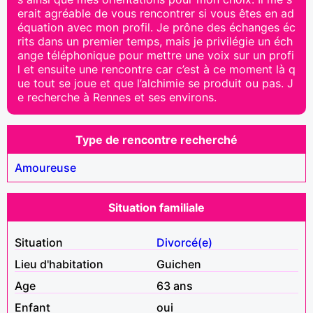
erait agréable de vous rencontrer si vous êtes en ad
équation avec mon profil. Je prône des échanges éc
rits dans un premier temps, mais je privilégie un éch
ange téléphonique pour mettre une voix sur un profi
l et ensuite une rencontre car c’est à ce moment là q
ue tout se joue et que l’alchimie se produit ou pas. J
e recherche à Rennes et ses environs.
Type de rencontre recherché
Amoureuse
Situation familiale
Situation
Divorcé(e)
Lieu d'habitation
Guichen
Age
63 ans
Enfant
oui